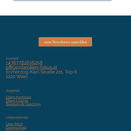
zum Newsletter anmelden
Kontakt
+4367761656258
office@familien-fokus.at
Erzherzog-Karl-Straße 221, Top 6
1220 Wien
Angebot
Eltern Kompass
Eltern Lounge
Beratung & Coaching
Unternehmen
Über Mich
Datenschutz