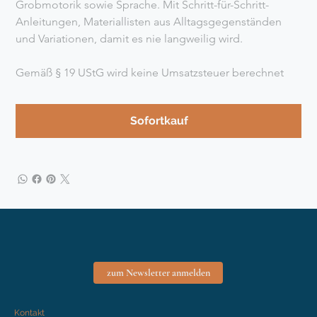
Grobmotorik sowie Sprache. Mit Schritt-für-Schritt-
Anleitungen, Materiallisten aus Alltagsgegenständen 
und Variationen, damit es nie langweilig wird.
Gemäß § 19 UStG wird keine Umsatzsteuer berechnet
Sofortkauf
zum Newsletter anmelden
Kontakt