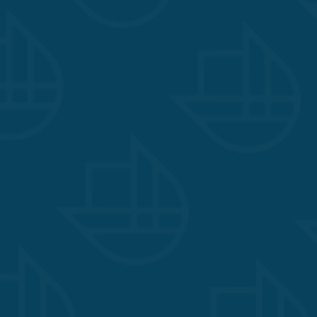
Werkzeugkoffer 
Trennungseltern